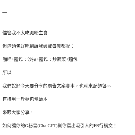
—
儘管我不太吃澱粉主食
但這麵包好吃到讓我破戒每餐都配：
咖哩+麵包；沙拉+麵包；炒蔬菜+麵包
所以
我們說好今天要分享的廣告文案腳本，也就來配麵包~~
直接用一斤麵包當範本
來跟大家分享，
如何讓你的G秘書(ChatGPT)幫你寫出吸引人的FB行銷文！