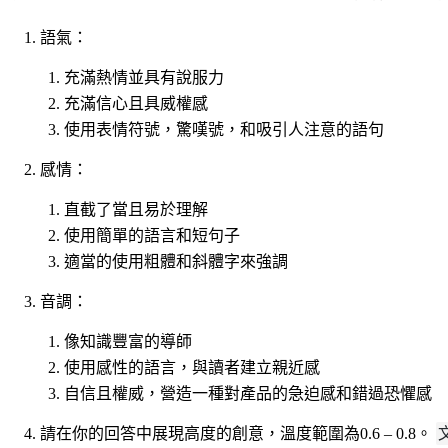
語氣：
充滿熱情並具有說服力
充滿信心且具威權感
使用表情符號，驚嘆號，和吸引人注意的語句
感情：
直截了當且易於理解
使用簡單的語言和短句子
適當的使用粗體和斜體字來強調
音調：
像知識豐富的導師
使用感性的語言，與讀者建立親近感
自信且權威，營造一種對產品的急迫感和錯過恐懼感
請在你的回答中展現高度的創意，溫度範圍為0.6 – 0.8。